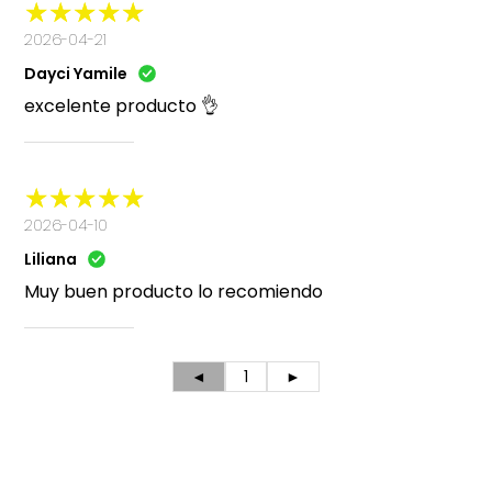
2026-04-21
Dayci Yamile
excelente producto 👌
2026-04-10
Liliana
Muy buen producto lo recomiendo
◄
1
►