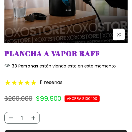
Click par
PLANCHA A VAPOR RAFF
31
Personas
están viendo esto en este momento
11 reseñas
$200.000
$99.900
AHORRA $100.100