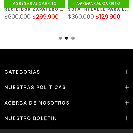
AGREGAR AL CARRITO
AGREGAR AL CARRITO
LUJO ROSADA
RECIBIDOR ZAPATERO ENTRADA HOGAR COLOR BLANCO EN MADERA
SOFÁ INFLABLE PARA LECTURA
$600.000
$299.900
$360.000
$129.900
CATEGORÍAS
NUESTRAS POLÍTICAS
ACERCA DE NOSOTROS
NUESTRO BOLETÍN