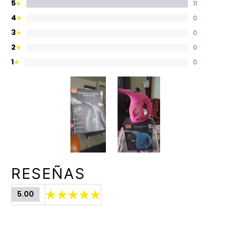
5
11
★
4
0
★
3
0
★
2
0
★
1
0
★
RESEÑAS
5.00